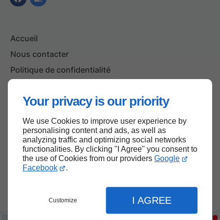
Accueil
Nous contacter
Politique de confidentialité
Plan du site
Your privacy is our priority
We use Cookies to improve user experience by
Haut de page
personalising content and ads, as well as
analyzing traffic and optimizing social networks
functionalities. By clicking "I Agree" you consent to
the use of Cookies from our providers
Google
Facebook
.
I AGREE
Customize