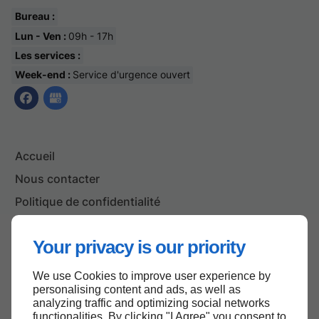
Bureau :
Lun - Ven :
09h - 17h
Les services :
Week-end :
Service d'urgence ouvert
Accueil
Nous contacter
Politique de confidentialité
Plan du site
Your privacy is our priority
We use Cookies to improve user experience by
Haut de page
personalising content and ads, as well as
analyzing traffic and optimizing social networks
functionalities. By clicking "I Agree" you consent to