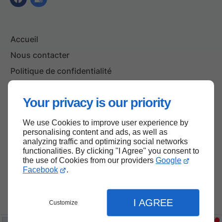
Accueil
Nous contacter
Politique de confidentialité
Plan du site
Your privacy is our priority
We use Cookies to improve user experience by
Haut de page
personalising content and ads, as well as
analyzing traffic and optimizing social networks
functionalities. By clicking "I Agree" you consent to
the use of Cookies from our providers
Google
Facebook
.
I AGREE
Customize