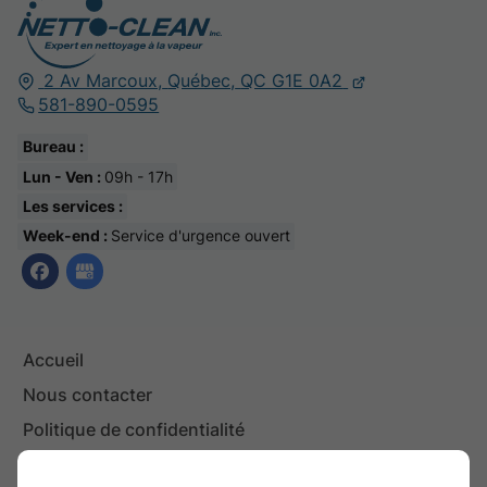
2 Av Marcoux,
Québec,
QC G1E 0A2
581-890-0595
Bureau :
Lun - Ven :
09h - 17h
Les services :
Week-end :
Service d'urgence ouvert
Accueil
Nous contacter
Politique de confidentialité
Plan du site