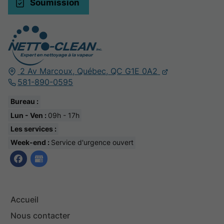
Soumission
2 Av Marcoux,
Québec,
QC G1E 0A2
581-890-0595
Bureau :
Lun - Ven :
09h - 17h
Les services :
Week-end :
Service d'urgence ouvert
Accueil
Nous contacter